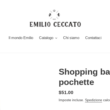
Il mondo Emilio
Catalogo
Chi siamo
Contattaci
Shopping ba
pochette
Prezzo
$51.00
di
Imposte incluse.
Spedizione
calc
listino