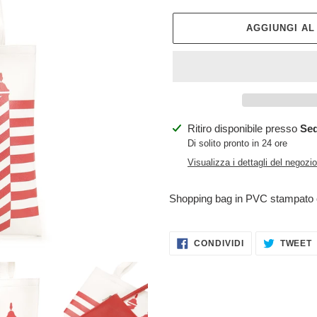
AGGIUNGI A
Inserimento
Ritiro disponibile presso
Sed
del
Di solito pronto in 24 ore
prodotto
Visualizza i dettagli del negozio
nel
carrello
Shopping bag in PVC stampato c
CONDIVIDI
CONDIVIDI
TWEET
SU
FACEBOOK