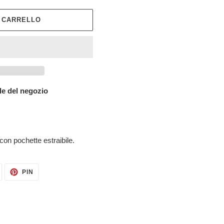
L CARRELLO
e del negozio
on pochette estraibile.
TWITTA
PINNA
PIN
SU
SU
TWITTER
PINTEREST