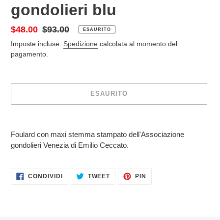
gondolieri blu
Prezzo
$48.00
Prezzo
$93.00
ESAURITO
scontato
di
Imposte incluse.
Spedizione
calcolata al momento del
listino
pagamento.
ESAURITO
Inserimento
del
Foulard con maxi stemma stampato dell'Associazione
prodotto
gondolieri Venezia di Emilio Ceccato.
nel
carrello
CONDIVIDI
TWITTA
PINNA
CONDIVIDI
TWEET
PIN
SU
SU
SU
FACEBOOK
TWITTER
PINTEREST