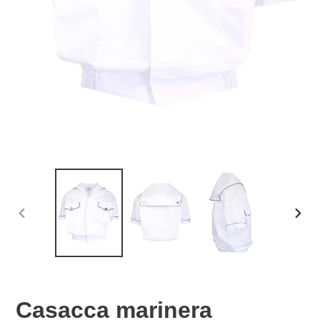
SLIDE
SLID
PRECEDENTE
SUCC
Casacca marinera