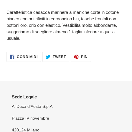
nel
carrello
Caratteristica casacca marinera a maniche corte in cotone
bianco con orli rifiniti in cordoncino blu, tasche frontali con
bottoni oro, orlo con elastico. Vestibilità molto abbondante,
suggeriamo di scegliere almeno 1 taglia inferiore a quella
usuale.
CONDIVIDI
TWITTA
PINNA
CONDIVIDI
TWEET
PIN
SU
SU
SU
FACEBOOK
TWITTER
PINTEREST
Sede Legale
Al Duca d’Aosta S.p.A.
Piazza IV novembre
420124 Milano