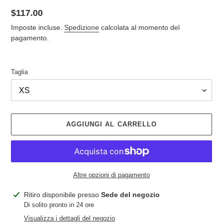
Prezzo
$117.00
di
Imposte incluse.
Spedizione
calcolata al momento del
listino
pagamento.
Taglia
AGGIUNGI AL CARRELLO
Altre opzioni di pagamento
Inserimento
Ritiro disponibile presso
Sede del negozio
del
Di solito pronto in 24 ore
prodotto
Visualizza i dettagli del negozio