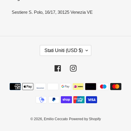
Sestiere S. Polo, 16/17, 30125 Venezia VE
P
Stati Uniti (USD $)
A
E
S
Facebook
Instagram
E
/
Metodi
A
di
R
pagamento
E
A
G
E
© 2026,
Emilio Ceccato
Powered by Shopify
O
G